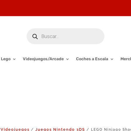
Búsqueda
de
productos
Lego
Videojuegos/Arcade
Coches a Escala
Merc
Videojuegos
Juegos Nintendo 3DS
/
/
/ LEGO Ninjago Sha