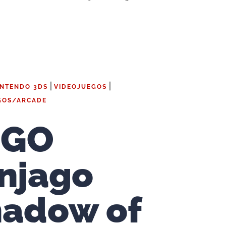
|
|
INTENDO 3DS
VIDEOJUEGOS
GOS/ARCADE
EGO
njago
adow of