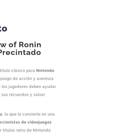
3DS
–
Juego
to
Precintado
para
w of Ronin
Nintendo
Precintado
3DS
cantidad
título clásico para
Nintendo
ojuego de acción y aventura
e los jugadores deben ayudar
r sus recuerdos y salvar
ca
, lo que lo convierte en una
ccionistas de videojuegos
r títulos retro de Nintendo