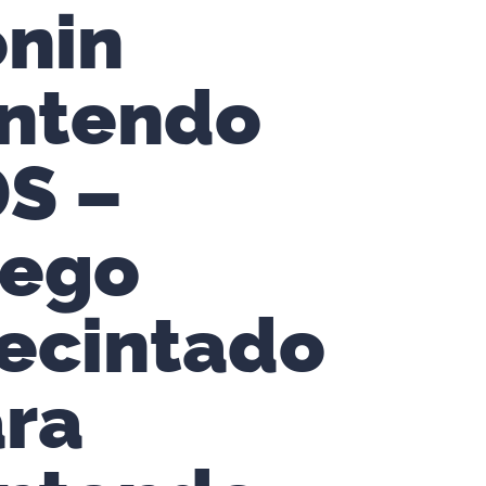
nin
ntendo
S –
uego
ecintado
ra