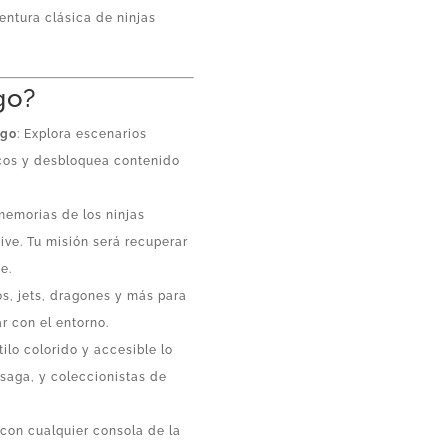
entura clásica de ninjas
go?
ago
: Explora escenarios
icos y desbloquea contenido
memorias de los ninjas
ve. Tu misión será recuperar
e.
os, jets, dragones y más para
ar con el entorno.
stilo colorido y accesible lo
 saga, y coleccionistas de
 con cualquier consola de la