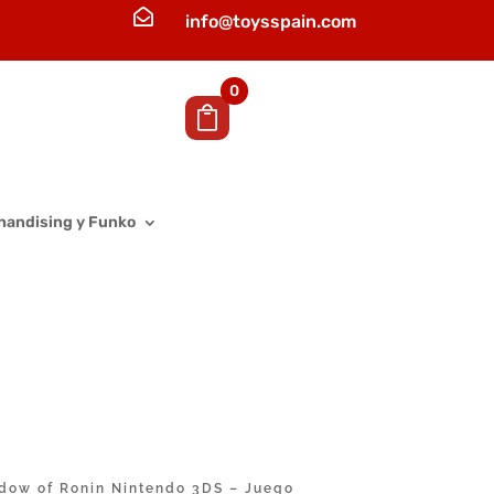

info@toysspain.com
0
handising y Funko
dow of Ronin Nintendo 3DS – Juego