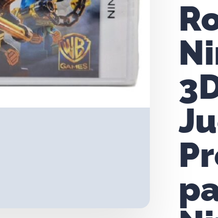
Ro
Ni
3D
J
Pr
pa