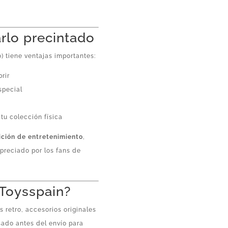
rlo precintado
) tiene ventajas importantes:
brir
special
tu colección física
ición de entretenimiento
,
preciado por los fans de
 Toysspain?
 retro, accesorios originales
sado antes del envío para