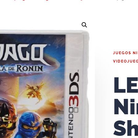
JUEGOS N
VIDEOJUE
L
Ni
Sh