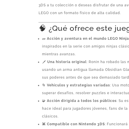
3DS a tu colección o deseas disfrutar de una av
LEGO con un formato físico de alta calidad.
🧠 ¿Qué ofrece este jue
🧱
Acción y aventura en el mundo LEGO Ninj
inspirados en la serie con amigos ninjas clás
mientras avanzas.
🗡️
Una historia original
: Ronin ha robado las 
usando un arma antigua llamada Obsidian Glai
sus poderes antes de que sea demasiado tard
🌀
Vehículos y estrategias variadas
: Usa mot
superar desafíos, resolver puzzles e interactu
🧩
Acción dirigida a todos los públicos
: Su e
hace ideal para jugadores jóvenes, fans de la
clásicos.
👾
Compatible con Nintendo 3DS
: Funcionará