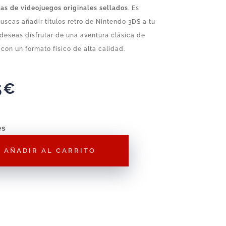
tas de videojuegos originales sellados
. Es
buscas añadir títulos retro de Nintendo 3DS a tu
deseas disfrutar de una aventura clásica de
con un formato físico de alta calidad.
5
€
es
AÑADIR AL CARRITO