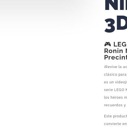
Ni
3
🎮
LEG
Ronin 
Precin
¡Revive la a
clásico par
es un video
serie LEGO 
los héroes n
recuerdos y
Este produc
convierte e