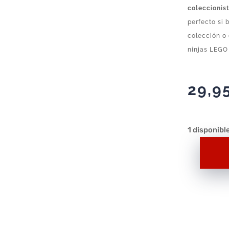
coleccionis
perfecto si 
colección o 
ninjas LEGO 
29,9
1 disponibl
LEGO
Ninjago
Shadow
of
Ronin
Nintendo