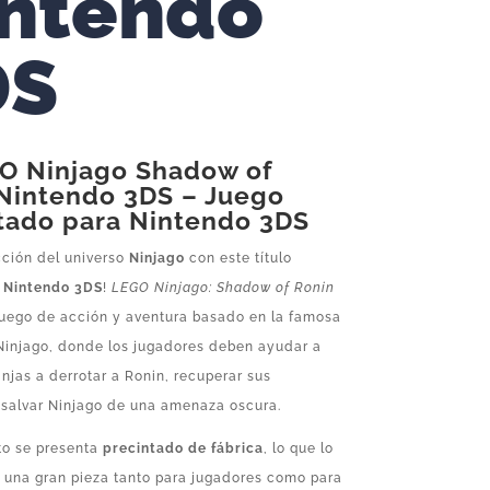
ntendo
DS
O Ninjago Shadow of
Nintendo 3DS
– Juego
tado para Nintendo 3DS
cción del universo
Ninjago
con este título
a
Nintendo 3DS
!
LEGO Ninjago: Shadow of Ronin
juego de acción y aventura basado en la famosa
Ninjago, donde los jugadores deben ayudar a
injas a derrotar a Ronin, recuperar sus
 salvar Ninjago de una amenaza oscura.
to se presenta
precintado de fábrica
, lo que lo
n una gran pieza tanto para jugadores como para