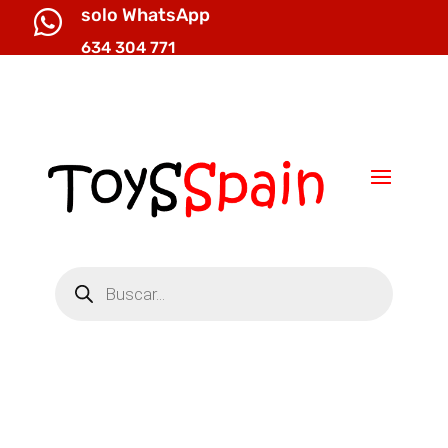
solo WhatsApp

634 304 771

info@toysspain.com
Búsqueda
de
productos