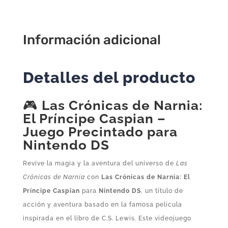
–
Juego
Precintado
Información adicional
para
Nintendo
Detalles del producto
DS
cantidad
🎮
Las Crónicas de Narnia:
El Príncipe Caspian –
Juego Precintado para
Nintendo DS
Revive la magia y la aventura del universo de
Las
Crónicas de Narnia
con
Las Crónicas de Narnia: El
Príncipe Caspian
para
Nintendo DS
, un título de
acción y aventura basado en la famosa película
inspirada en el libro de C.S. Lewis. Este videojuego