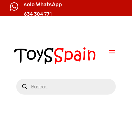
solo WhatsApp

634 304 771

info@toysspain.com
Búsqueda
de
productos