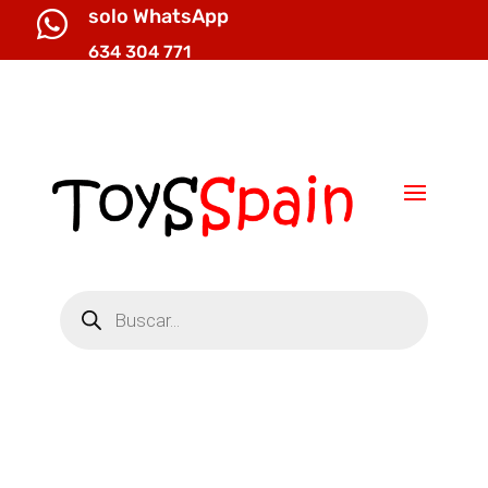
solo WhatsApp

634 304 771

info@toysspain.com
Búsqueda
de
productos