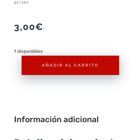
42/250
3,00
€
1 disponibles
AÑADIR AL CARRITO
Hot
Wheels
VolksWagen
T2
Pickup
Azul1/64
Información adicional
2024
42/250
cantidad