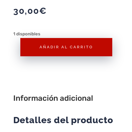
30,00
€
1 disponibles
AÑADIR AL CARRITO
Hot
Wheels
Vintage
1/64
HRT81
Pack
Información adicional
5
cantidad
Detalles del producto