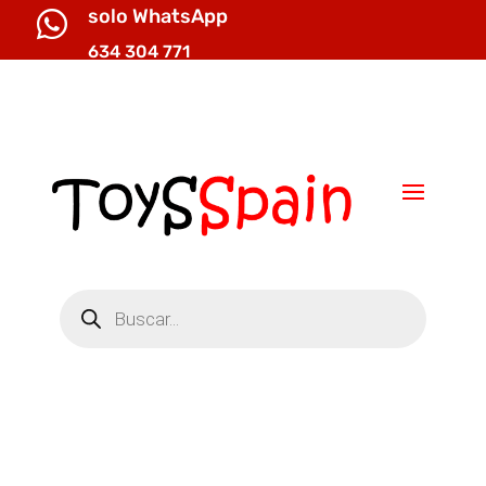
solo WhatsApp

634 304 771

info@toysspain.com
Búsqueda
de
productos