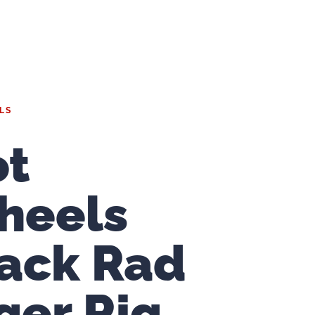
LS
ot
heels
ack Rad
ger Rig