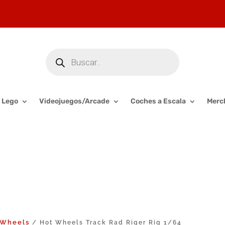
Búsqueda
de
productos
Lego
Videojuegos/Arcade
Coches a Escala
Merc
 Wheels
/ Hot Wheels Track Rad Riger Rig 1/64