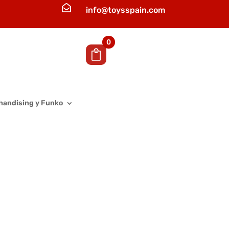

info@toysspain.com
0
handising y Funko