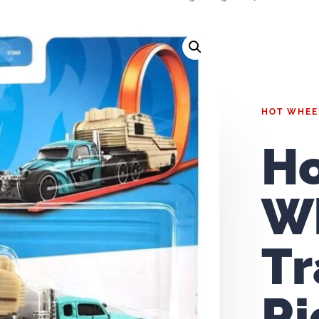
HOT WHEE
H
W
Tr
Ri