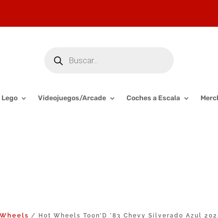
Búsqueda
de
productos
Lego
Videojuegos/Arcade
Coches a Escala
Merc
 Wheels
/ Hot Wheels Toon’D ’83 Chevy Silverado Azul 20