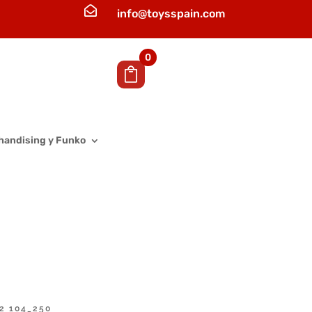

info@toysspain.com
0
handising y Funko
22 104_250