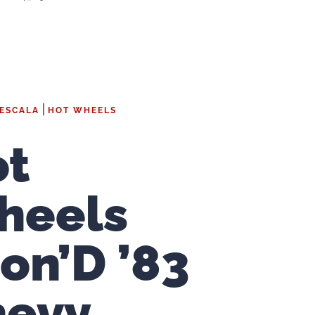
|
 ESCALA
HOT WHEELS
ot
heels
on’D ’83
hevy