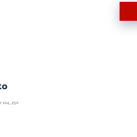
Hot
Wheels
Toon'D
'83
Chevy
Silverado
Azul
2022
104_250
to
cantidad
22 104_250