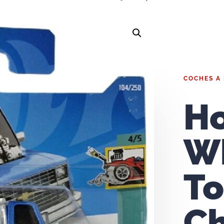
COCHES A
H
W
To
C