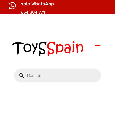
solo WhatsApp

634 304 771

info@toysspain.com
Búsqueda
de
productos