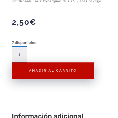
Hot Wheels Tesla Cyberquad Gris 1/64 2025 82/250
2,50
€
7 disponibles
Hot
Wheels
Tesla
AÑADIR AL CARRITO
Cyberquad
Gris
1/64
2025
82/250
cantidad
Información adicional