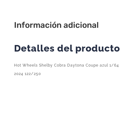
Cobra
Daytona
Coupe
Información adicional
azul
1/64
2024
Detalles del producto
122/250
cantidad
Hot Wheels Shelby Cobra Daytona Coupe azul 1/64
2024 122/250