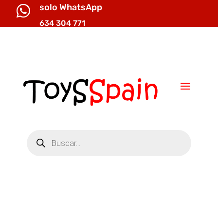
solo WhatsApp

634 304 771

info@toysspain.com
Búsqueda
de
productos