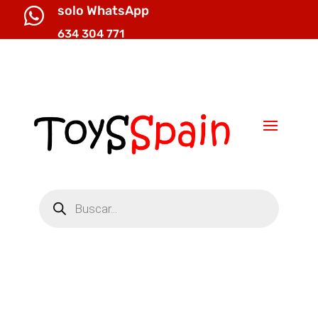
solo WhatsApp

634 304 771

info@toysspain.com
Búsqueda
de
productos