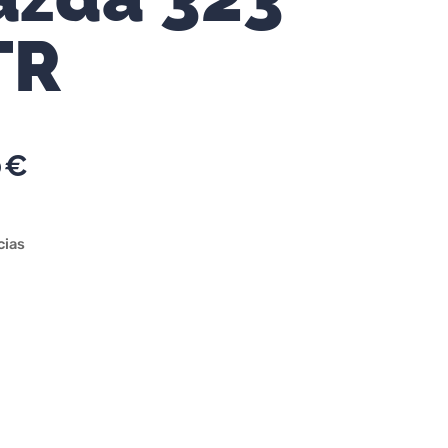
TR
0
€
cias