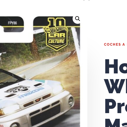
COCHES A
H
W
P
M