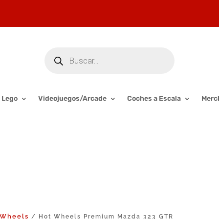
Búsqueda
de
productos
Lego
Videojuegos/Arcade
Coches a Escala
Merc
 Wheels
/ Hot Wheels Premium Mazda 323 GTR