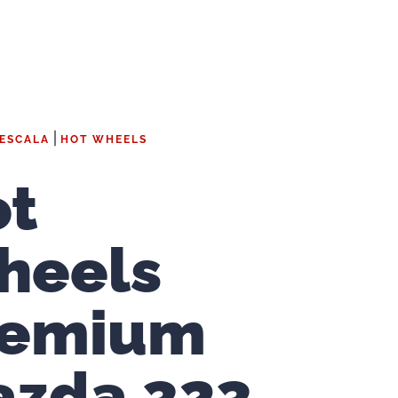
|
 ESCALA
HOT WHEELS
ot
heels
remium
azda 323