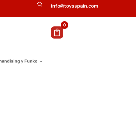

info@toysspain.com
0
handising y Funko