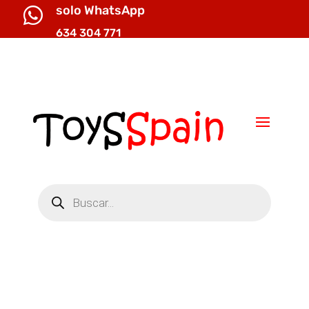
solo WhatsApp

634 304 771

info@toysspain.com
Búsqueda
de
productos