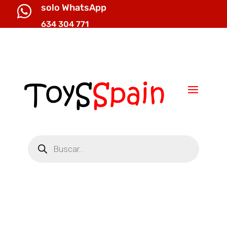
solo WhatsApp

634 304 771

info@toysspain.com
Búsqueda
de
productos