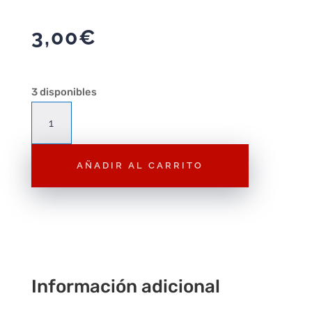
3,00
€
3 disponibles
Hot
Wheels
Nissan
AÑADIR AL CARRITO
Skyline
RS
(KDR30)
1/64
2024
44/250
cantidad
Información adicional