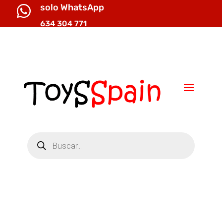
solo WhatsApp

634 304 771

info@toysspain.com
Búsqueda
de
productos