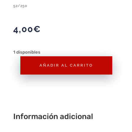
52/250
4,00
€
1 disponibles
AÑADIR AL CARRITO
Hot
Wheels
Mercedes
Benz
500
E
Información adicional
Verde
1/64