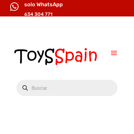
solo WhatsApp

634 304 771

info@toysspain.com
Búsqueda
de
productos