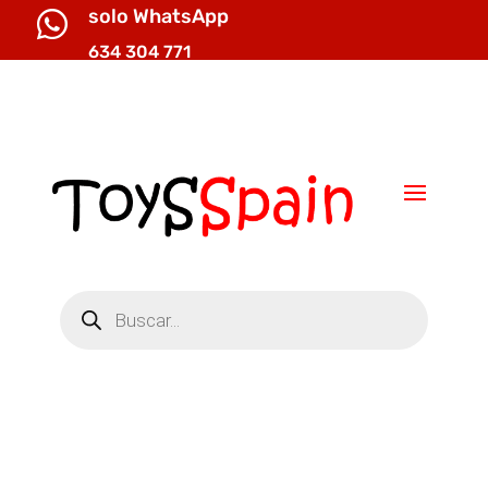
solo WhatsApp

634 304 771

info@toysspain.com
Búsqueda
de
productos