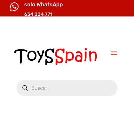
solo WhatsApp

634 304 771

info@toysspain.com
Búsqueda
de
productos