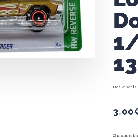
D
1/
1
Hot Wheels 
3,00
2 disponibl