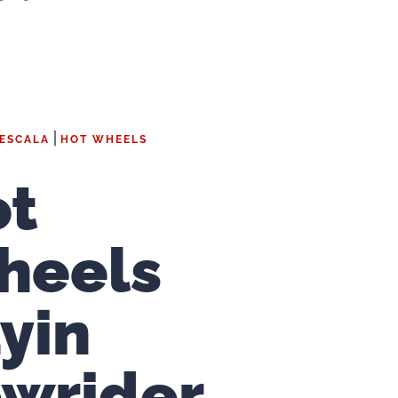
|
 ESCALA
HOT WHEELS
ot
heels
yin
wrider