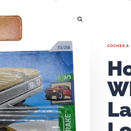
COCHES A
H
W
La
Lo