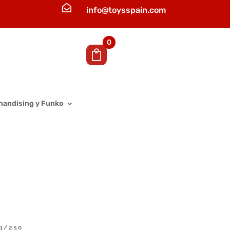

info@toysspain.com
0
handising y Funko
33/250