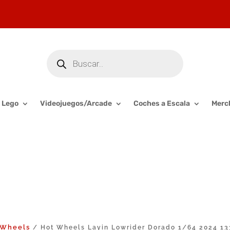
Búsqueda
de
productos
Lego
Videojuegos/Arcade
Coches a Escala
Merc
 Wheels
/ Hot Wheels Layin Lowrider Dorado 1/64 2024 1