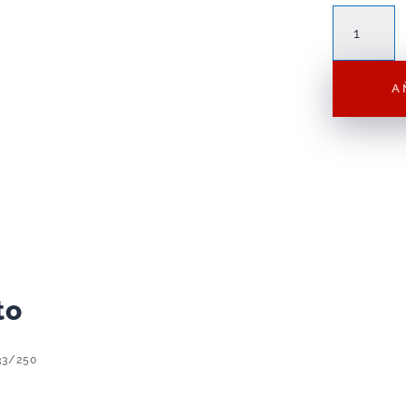
Hot
Wheels
Layin
A
Lowrider
Dorado
1/64
2024
133/250
cantidad
to
33/250