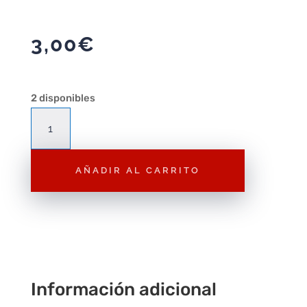
3,00
€
2 disponibles
Hot
Wheels
Land
AÑADIR AL CARRITO
Rover
Series
II
1/64
2023
242/250
cantidad
Información adicional