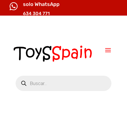
solo WhatsApp

634 304 771

info@toysspain.com
Búsqueda
de
productos