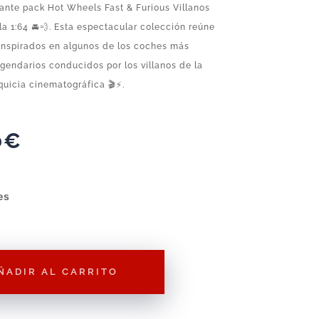
ante pack Hot Wheels Fast & Furious Villanos
 1:64 🚘💨. Esta espectacular colección reúne
 inspirados en algunos de los coches más
gendarios conducidos por los villanos de la
uicia cinematográfica 🎬⚡.
0
€
es
ÑADIR AL CARRITO