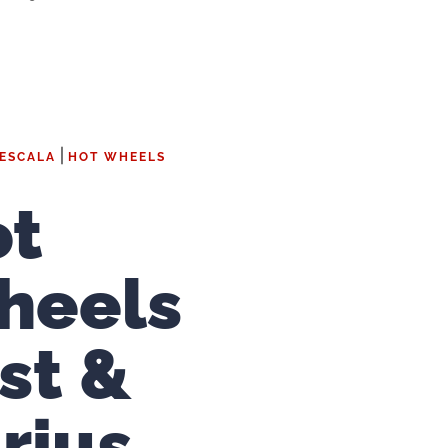
|
 ESCALA
HOT WHEELS
ot
heels
st &
rius