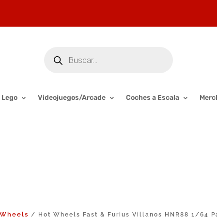
Búsqueda
de
productos
Lego
Videojuegos/Arcade
Coches a Escala
Merc
 Wheels
/ Hot Wheels Fast & Furius Villanos HNR88 1/64 