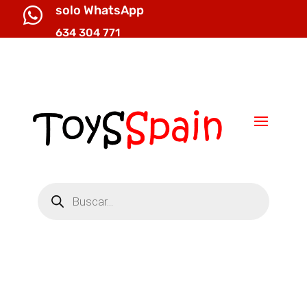
solo WhatsApp

634 304 771

info@toysspain.com
Búsqueda
de
productos