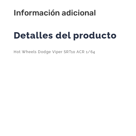
ACR
Información adicional
1/64
2024
241/2504
Detalles del producto
cantidad
Hot Wheels Dodge Viper SRT10 ACR 1/64