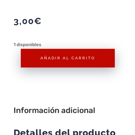
3,00
€
1 disponibles
AÑADIR AL CARRITO
Hot
Wheels
Cupra
e-
Racer
Morado
Información adicional
1/64
2025
72/250
Detalles del producto