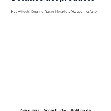
cantidad
Hot Wheels Cupra e-Racer Morado 1/64 2025 72/250
Aviso legal
|
Accesbilidad
|
Política de