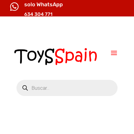
solo WhatsApp

634 304 771

info@toysspain.com
Búsqueda
de
productos