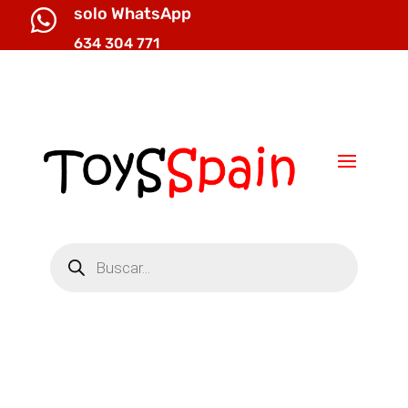
solo WhatsApp

634 304 771

info@toysspain.com
Búsqueda
de
productos