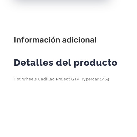
Hypercar
Azul
1/64
2024
123/250
Información adicional
cantidad
Detalles del producto
Hot Wheels Cadillac Project GTP Hypercar 1/64