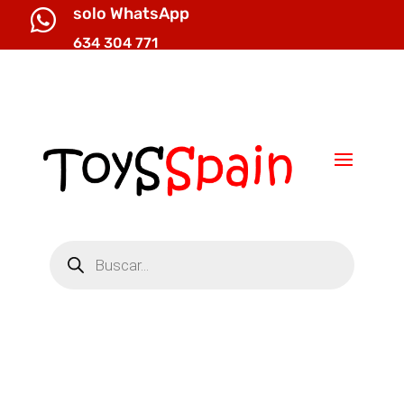
solo WhatsApp

634 304 771

info@toysspain.com
Búsqueda
de
productos