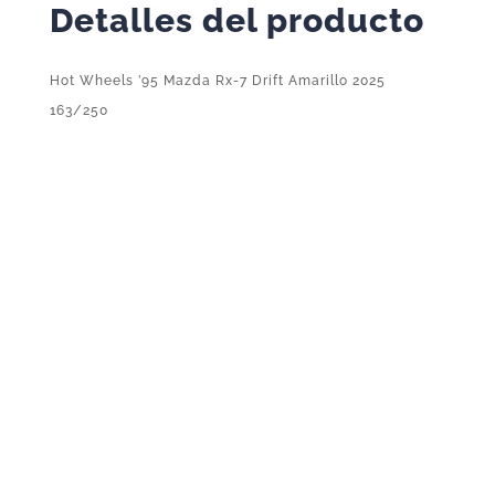
Detalles del producto
163/250
cantidad
Hot Wheels ’95 Mazda Rx-7 Drift Amarillo 2025
163/250