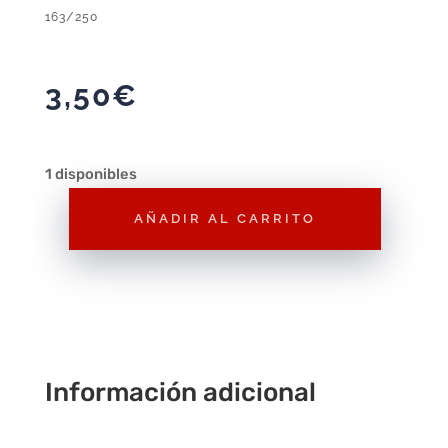
163/250
3,50
€
1 disponibles
AÑADIR AL CARRITO
Hot
Wheels
'95
Mazda
Rx-
7
Información adicional
Drift
Amarillo
2025