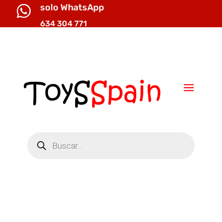
solo WhatsApp

634 304 771

info@toysspain.com
Búsqueda
de
productos