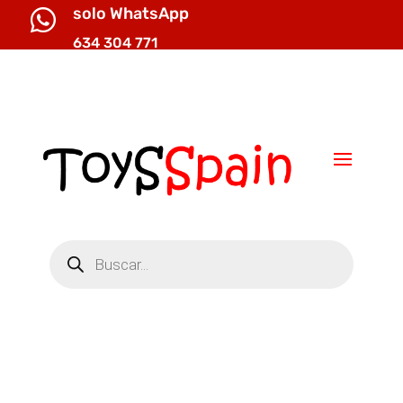
solo WhatsApp

634 304 771

info@toysspain.com
Búsqueda
de
productos