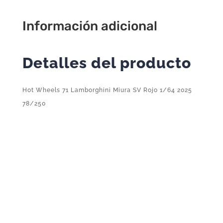
2025
78/250
Información adicional
cantidad
Detalles del producto
Hot Wheels 71 Lamborghini Miura SV Rojo 1/64 2025
78/250