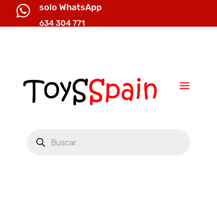
solo WhatsApp

634 304 771

info@toysspain.com
Búsqueda
de
productos