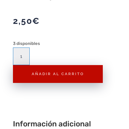
2,50
€
3 disponibles
Hot
Wheels
68
AÑADIR AL CARRITO
Dodge
Dart
Blanco
1/64
2024
142/250
cantidad
Información adicional