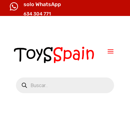
solo WhatsApp

634 304 771

info@toysspain.com
Búsqueda
de
productos