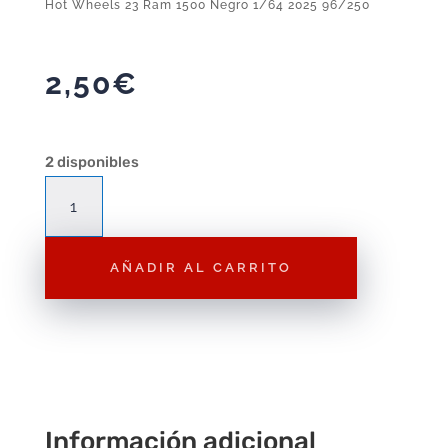
Hot Wheels 23 Ram 1500 Negro 1/64 2025 96/250
2,50
€
2 disponibles
Hot
Wheels
23
AÑADIR AL CARRITO
Ram
1500
Negro
1/64
2025
96/250
cantidad
Información adicional