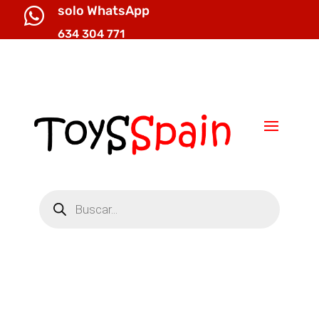
solo WhatsApp

634 304 771

info@toysspain.com
Búsqueda
de
productos