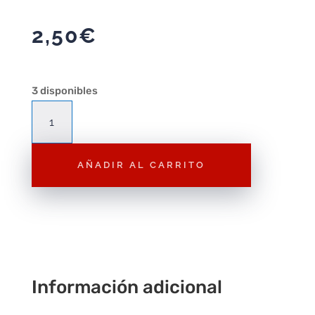
2,50
€
3 disponibles
Hot
Wheels
Glory
AÑADIR AL CARRITO
Chaser
Naranja
1/64
2024
79/250
cantidad
Información adicional