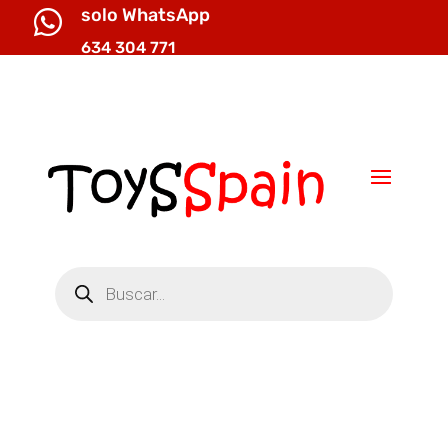
solo WhatsApp

634 304 771

info@toysspain.com
Búsqueda
de
productos