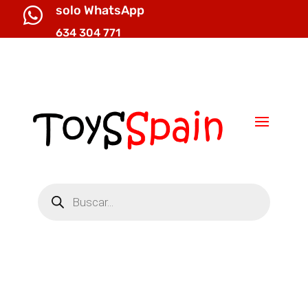
solo WhatsApp

634 304 771

info@toysspain.com
Búsqueda
de
productos