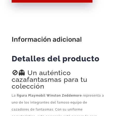
Cazafantasmas
F281
–
Figura
Suelta
Original
Información adicional
Playmobil
City
Detalles del producto
cantidad
🚫‍👻 Un auténtico
cazafantasmas para tu
colección
La
figura Playmobil Winston Zeddemore
representa a
uno de los integrantes del famoso equipo de
cazadores de fantasmas. Con su uniforme