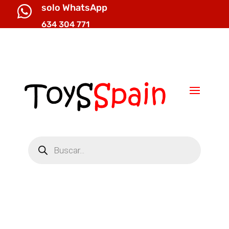
solo WhatsApp

634 304 771

info@toysspain.com
Búsqueda
de
productos