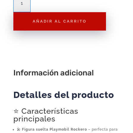
Playmobil
Rockero
AÑADIR AL CARRITO
F262
–
Figura
Suelta
Playmobil
City
cantidad
Información adicional
Detalles del producto
⭐ Características
principales
🎤
Figura suelta Playmobil Rockero
– perfecta para