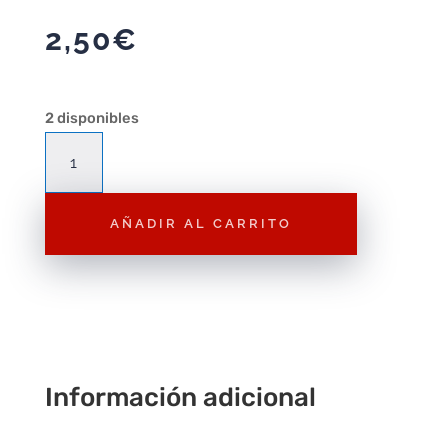
2,50
€
2 disponibles
Figura
Playmobil
Heladero
AÑADIR AL CARRITO
con
Helado
F263
–
Figura
Suelta
Playmobil
Información adicional
City
cantidad