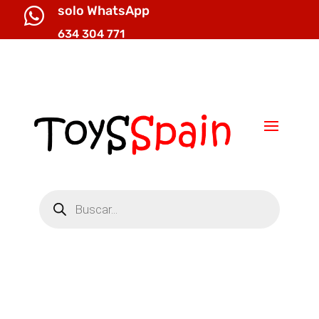
solo WhatsApp

634 304 771

info@toysspain.com
Búsqueda
de
productos