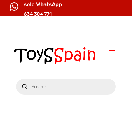
solo WhatsApp

634 304 771

info@toysspain.com
Búsqueda
de
productos