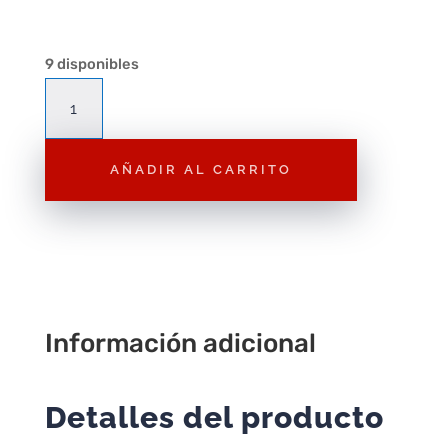
9 disponibles
Figura
Playmobil
Árbitro
AÑADIR AL CARRITO
NHL
F277
–
Figura
Suelta
Original
Playmobil
Información adicional
City
cantidad
Detalles del producto