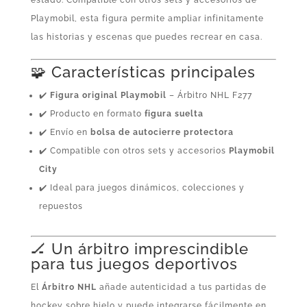
estado. Compatible con otros sets y accesorios de
Playmobil, esta figura permite ampliar infinitamente
las historias y escenas que puedes recrear en casa.
🧩 Características principales
✔️
Figura original Playmobil
– Árbitro NHL F277
✔️ Producto en formato
figura suelta
✔️ Envío en
bolsa de autocierre protectora
✔️ Compatible con otros sets y accesorios
Playmobil
City
✔️ Ideal para juegos dinámicos, colecciones y
repuestos
🏒 Un árbitro imprescindible
para tus juegos deportivos
El
Árbitro NHL
añade autenticidad a tus partidas de
hockey sobre hielo y puede integrarse fácilmente en