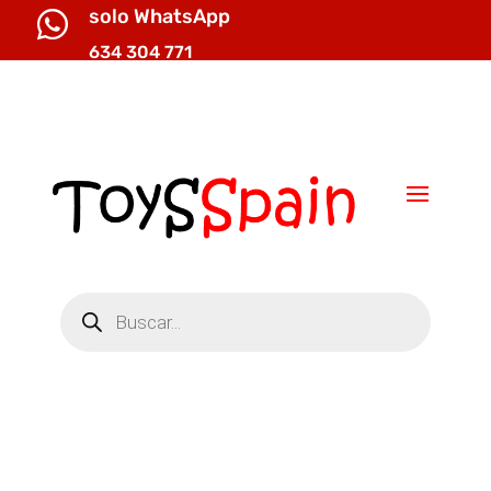
solo WhatsApp

634 304 771

info@toysspain.com
Búsqueda
de
productos