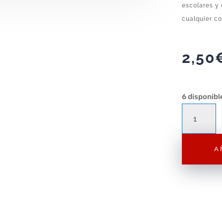
escolares y 
cualquier co
2,50
6 disponibl
Figura
Playmobil
Chica
A
F003
–
Figura
Suelta
cantidad