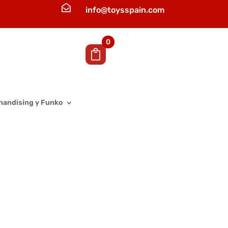

info@toysspain.com
0
handising y Funko