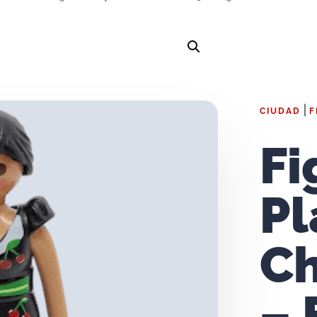
|
CIUDAD
F
Fi
Pl
Ch
– 