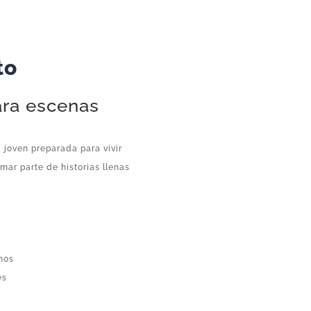
to
ara escenas
 joven preparada para vivir
mar parte de historias llenas
a
rnos
es