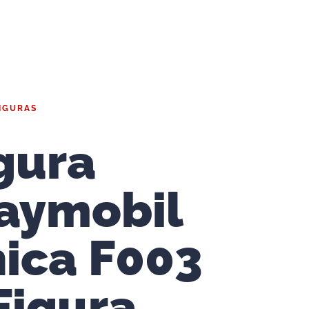
IGURAS
gura
aymobil
ica F003
Figura