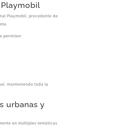
l Playmobil
inal Playmobil, procedente de
nte.
e permiten:
nal, manteniendo toda la
es urbanas y
mente en múltiples temáticas