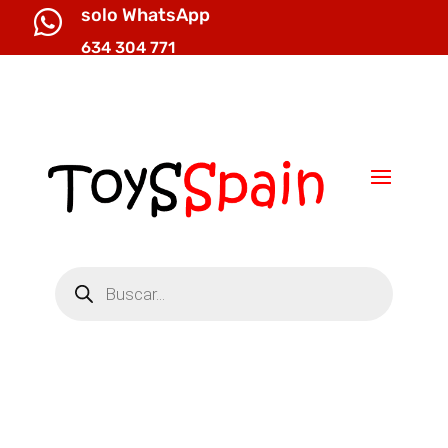
solo WhatsApp

634 304 771

info@toysspain.com
Búsqueda
de
productos