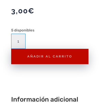
3,00
€
5 disponibles
Figura
Playmobil
Genio
AÑADIR AL CARRITO
con
Alfombra
F241–
Figura
Suelta
cantidad
Información adicional