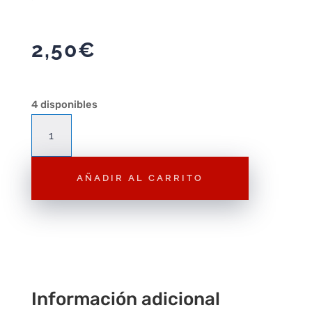
2,50
€
4 disponibles
Figura
Playmobil
Chica
AÑADIR AL CARRITO
F237
–
Figura
Suelta
cantidad
Información adicional