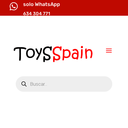
solo WhatsApp

634 304 771

info@toysspain.com
Búsqueda
de
productos