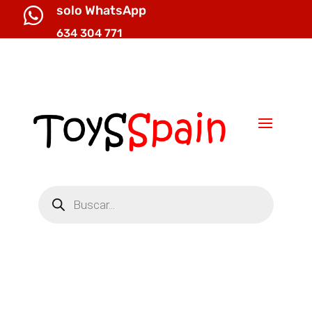
solo WhatsApp

634 304 771

info@toysspain.com
Búsqueda
de
productos