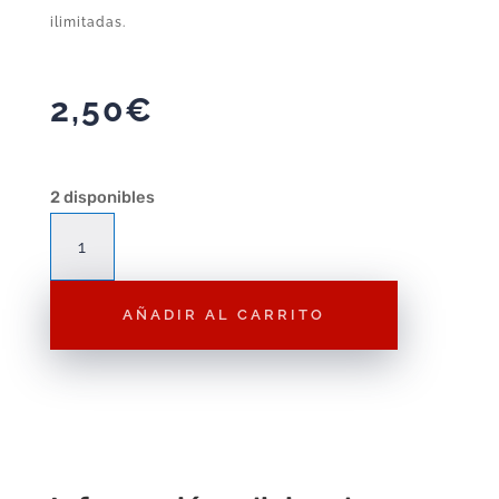
ilimitadas.
2,50
€
2 disponibles
Figura
Playmobil
Chica
AÑADIR AL CARRITO
F236
–
Figura
Suelta
cantidad