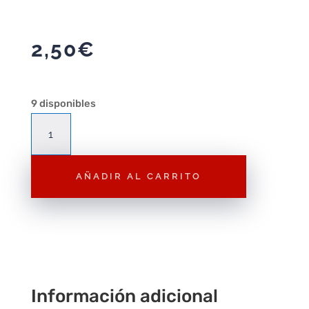
2,50
€
9 disponibles
Figura
Playmobil
Guerrero
AÑADIR AL CARRITO
F223
–
Figura
Suelta
cantidad
Información adicional