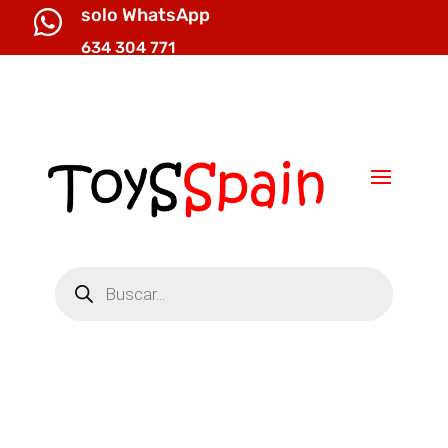
solo WhatsApp

634 304 771

info@toysspain.com
Búsqueda
de
productos