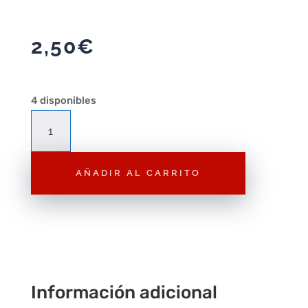
2,50
€
4 disponibles
Figura
Playmobil
Cazador
AÑADIR AL CARRITO
F219
–
Figura
Suelta
cantidad
Información adicional