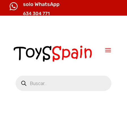
solo WhatsApp

634 304 771

info@toysspain.com
Búsqueda
de
productos