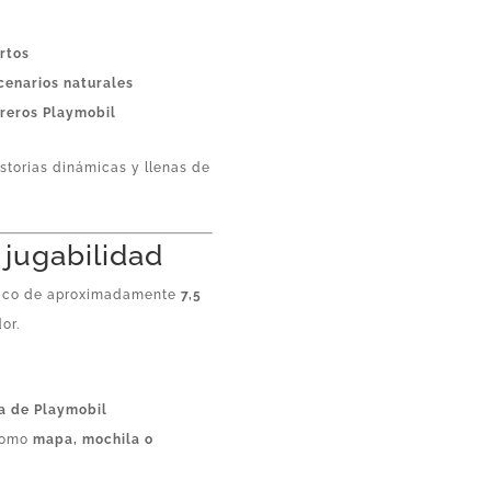
ertos
cenarios naturales
reros Playmobil
istorias dinámicas y llenas de
 jugabilidad
ónico de aproximadamente
7,5
or.
ca de Playmobil
 como
mapa, mochila o