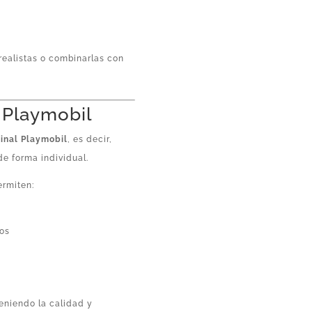
realistas o combinarlas con
l Playmobil
ginal Playmobil
, es decir,
de forma individual.
ermiten:
tos
eniendo la calidad y