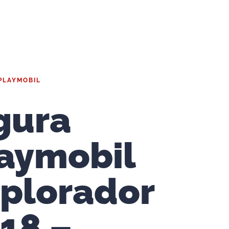
PLAYMOBIL
gura
aymobil
plorador
18 –