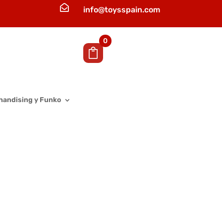

info@toysspain.com
0
handising y Funko