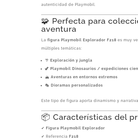
autenticidad de Playmobil.
🧩 Perfecta para colecc
aventura
La
figura Playmobil Explorador F218
es muy ver
múltiples temáticas:
🌴
Exploración y jungla
🦖
Playmobil Dinosaurios / expediciones cien
🏔️
Aventuras en entornos extremos
🎭
Dioramas personalizados
Este tipo de figura aporta dinamismo y narrativ
📦 Características del 
✔
Figura Playmobil Explorador
✔ Referencia
F218