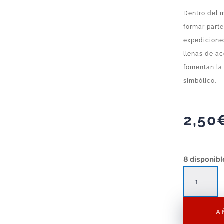
Dentro del 
formar parte
expediciones
llenas de ac
fomentan la 
simbólico.
2,50
8 disponibl
Figura
Playmobil
Explorador
A
F218