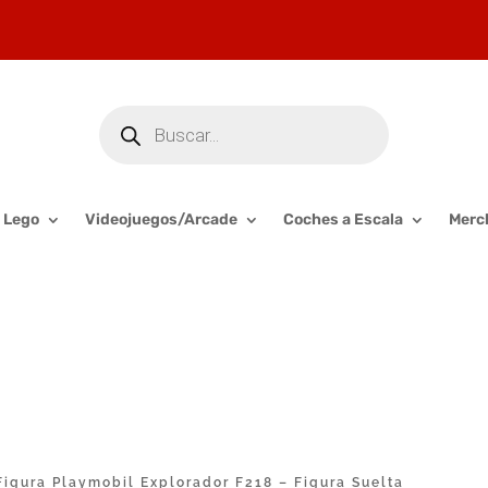
Búsqueda
de
productos
Lego
Videojuegos/Arcade
Coches a Escala
Merc
igura Playmobil Explorador F218 – Figura Suelta