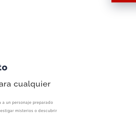
–
Figura
Suelta
cantidad
to
ara cualquier
a a un personaje preparado
estigar misterios o descubrir