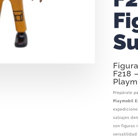
Fi
Su
Figur
F218 –
Playm
Prepárate pa
Playmobil E
expediciones
salvajes den
son figuras 
versatilidad