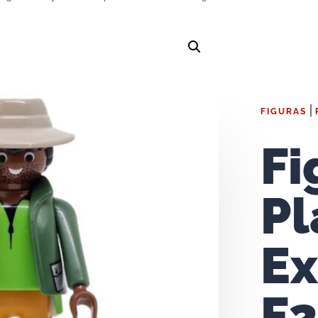
|
FIGURAS
Fi
Pl
Ex
F2