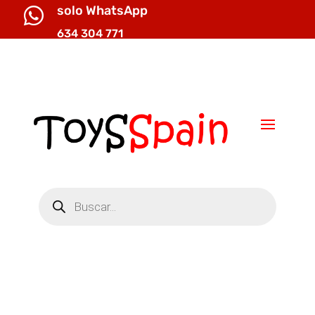
solo WhatsApp

634 304 771

info@toysspain.com
Búsqueda
de
productos