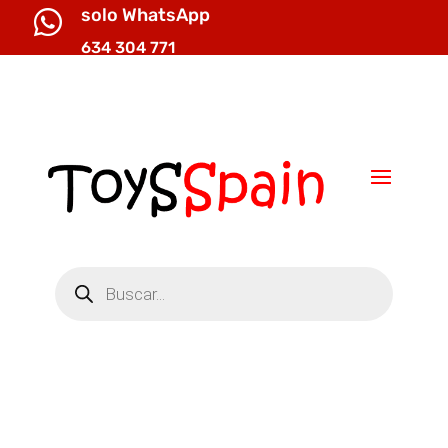
solo WhatsApp

634 304 771

info@toysspain.com
Búsqueda
de
productos