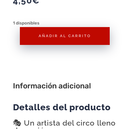
4,50
€
1 disponibles
AÑADIR AL CARRITO
Figura
Playmobil
Jinete
de
Circo
F211
Información adicional
–
Figura
Suelta
Detalles del producto
cantidad
🎭 Un artista del circo lleno