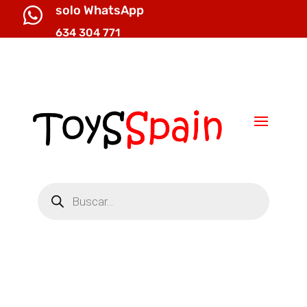
solo WhatsApp

634 304 771

info@toysspain.com
Búsqueda
de
productos