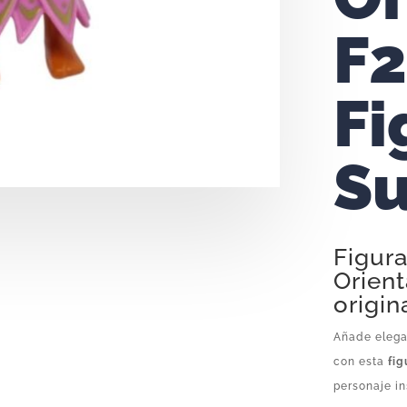
F2
Fi
Su
Figur
Orient
origin
Añade elegan
con esta
fig
personaje in