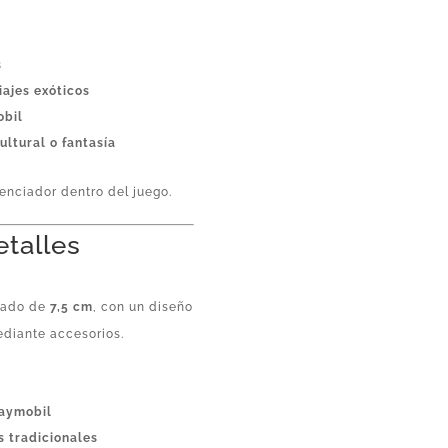
s
iajes exóticos
obil
ultural o fantasía
renciador dentro del juego.
etalles
imado de
7,5 cm
, con un diseño
ediante accesorios.
laymobil
s tradicionales