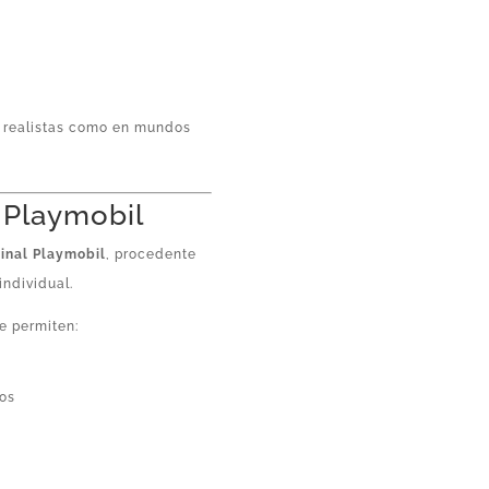
s realistas como en mundos
l Playmobil
ginal Playmobil
, procedente
individual.
e permiten:
tos