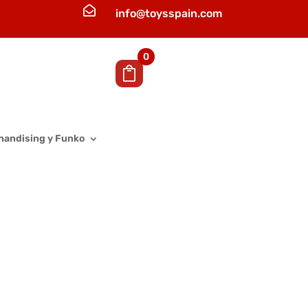

info@toysspain.com
0
handising y Funko