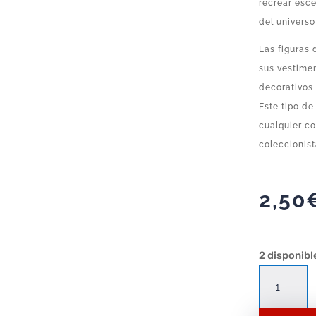
recrear esce
del universo
Las figuras 
sus vestimen
decorativos 
Este tipo de
cualquier co
coleccionis
2,50
2 disponibl
Figura
Playmobil
Mujer