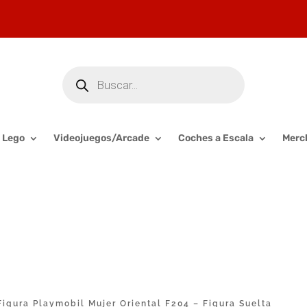
Búsqueda
de
productos
Lego
Videojuegos/Arcade
Coches a Escala
Merc
igura Playmobil Mujer Oriental F204 – Figura Suelta