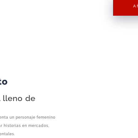
A
Oriental
F204
–
Figura
Suelta
cantidad
to
 lleno de
enta un personaje femenino
ar historias en mercados,
entales.