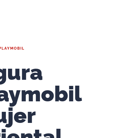
PLAYMOBIL
gura
aymobil
jer
iental