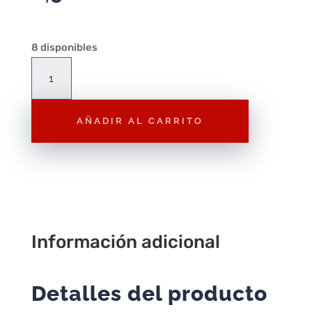
8 disponibles
Figura
Playmobil
Hombre
AÑADIR AL CARRITO
con
muletas
F201
–
Figura
Suelta
cantidad
Información adicional
Detalles del producto