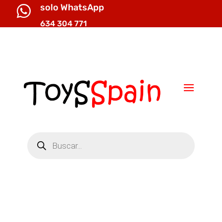
solo WhatsApp

634 304 771

info@toysspain.com
Búsqueda
de
productos