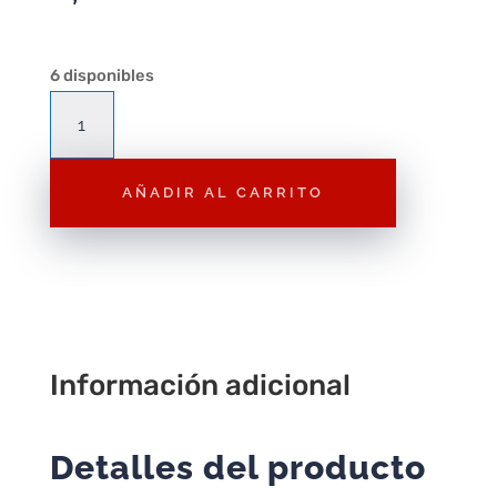
6 disponibles
Figura
Playmobil
Mujer
AÑADIR AL CARRITO
con
vestido
rosa
F200–
Figura
Suelta
cantidad
Información adicional
Detalles del producto