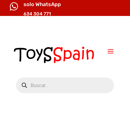
solo WhatsApp

634 304 771

info@toysspain.com
Búsqueda
de
productos