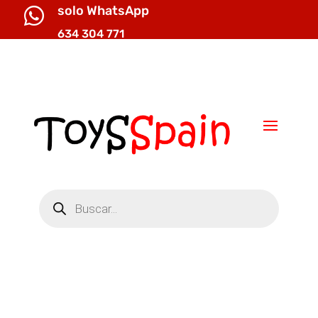
solo WhatsApp

634 304 771

info@toysspain.com
Búsqueda
de
productos