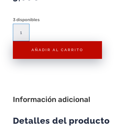
3 disponibles
Figura
Playmobil
Hada
AÑADIR AL CARRITO
Azul
F196
–
Figura
Suelta
cantidad
Información adicional
Detalles del producto