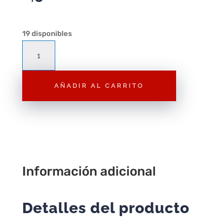
19 disponibles
Figura
Playmobil
Gladiador
AÑADIR AL CARRITO
Romano
F193
–
Figura
Suelta
cantidad
Información adicional
Detalles del producto