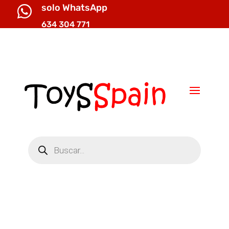
solo WhatsApp

634 304 771

info@toysspain.com
Búsqueda
de
productos